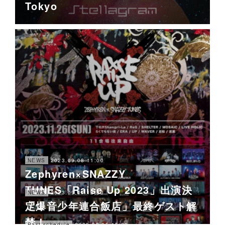
Tokyo
2023.09.08 11:00
NEWS
Zephyren×SNAZZY
TUNES「Raise Up 2023」出演決
2023.09.07 12:00
NEWS
定！
「爆音少年連合飯店」最終ゲスト解
禁！
2023.09.05 15:00
Past schedule