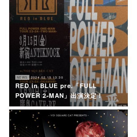
2024.02.15 13:30
NEWS
RED in BLUE pre.「FULL
POWER 2-MAN」出演決定！