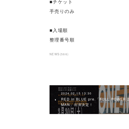
■チケット
手売りのみ
■入場順
整理番号順
NEWS
(
566
)
2024.02.15 13:30
RED in BLUE pre.「FULL POWER 2
MAN」出演決定！