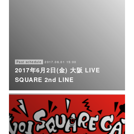
2017.06.01 15:00
Past schedule
2017年6月2日(金) 大阪 LIVE
SQUARE 2nd LINE