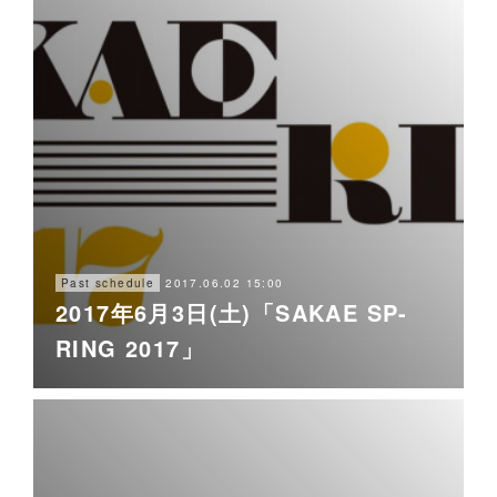
2017.06.02 15:00
Past schedule
2017年6月3日(土)「SAKAE SP-
RING 2017」