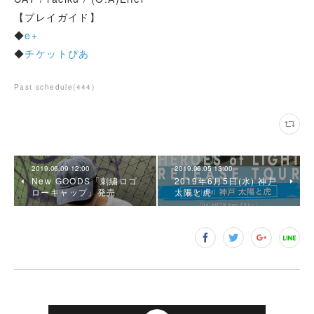
【プレイガイド】
◆
e+
◆
チケットぴあ
Past schedule
(
444
)
2019.06.09 12:00
2019.06.05 13:00
New GOODS「刺繍ロゴ
2019年6月5日(水) 神戸
ローキャップ」発売
太陽と虎