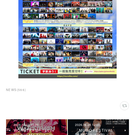
NEWS
(
566
)
2026.07.03 11:00
2026.06.26 12:00
WORSTRASH「Love
「MURO FESTIVAL
Me Kill Me Tour」出…
2026」出演決定！