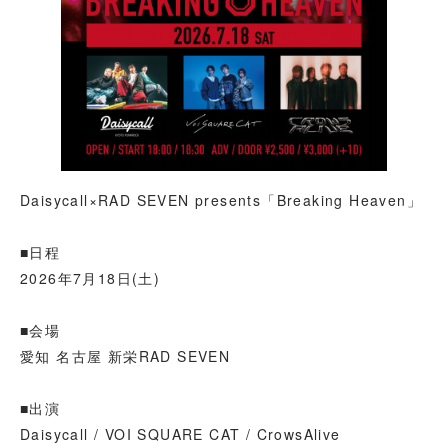
Daisycall×RAD SEVEN presents「Breaking Heaven」
■日程
2026年7月18日(土)
■会場
愛知 名古屋 新栄RAD SEVEN
■出演
Daisycall / VOI SQUARE CAT / CrowsAlive