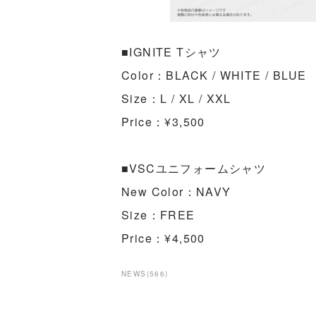
■IGNITE Tシャツ
Color：BLACK / WHITE / BLUE
Size：L / XL / XXL
Price：¥3,500
■VSCユニフォームシャツ
New Color：NAVY
Size：FREE
Price：¥4,500
NEWS
(
566
)