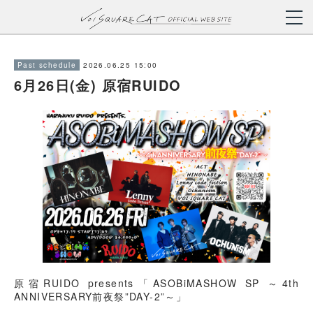
2026.06.25 15:00
Past schedule
6月26日(金) 原宿RUIDO
原宿RUIDO presents「ASOBiMASHOW SP ～4th
ANNIVERSARY前夜祭”DAY-2”～」