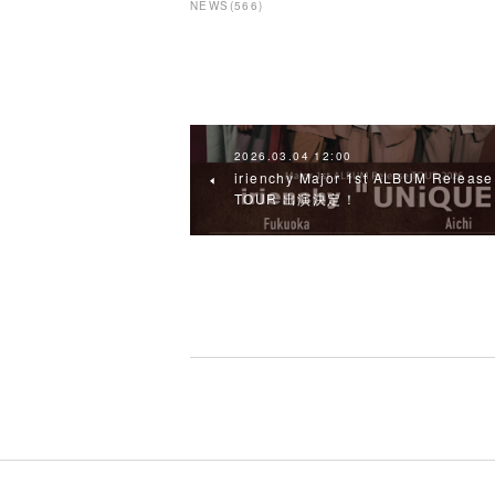
NEWS
(
566
)
2026.03.04 12:00
irienchy Major 1st ALBUM Release
TOUR 出演決定！