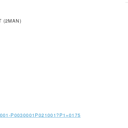
T (2MAN)
0620001-P0030001P021001?P1=0175