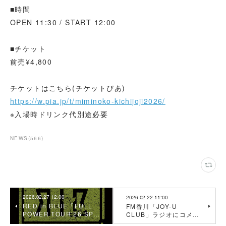
■時間
OPEN 11:30 / START 12:00
■チケット
前売¥4,800
チケットはこちら(チケットぴあ)
https://w.pia.jp/t/miminoko-kichijoji2026/
※入場時ドリンク代別途必要
NEWS
(
566
)
2026.02.27 12:00
2026.02.22 11:00
RED in BLUE「FULL
FM香川「JOY-U
POWER TOUR’26 SP…
CLUB」ラジオにコメ…