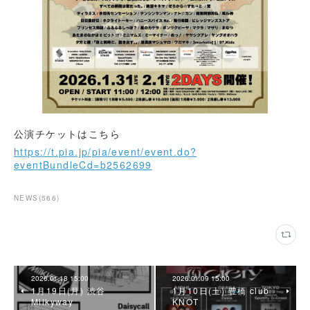
公演チケットはこちら
https://t.pia.jp/pia/event/event.do?
eventBundleCd=b2562699
NEWS
(
566
)
2026.01.18 15:00
2026.01.09 15:00
1月19日(月) 渋谷
1月10日(土) 豊橋 club
Milkyway
KNOT