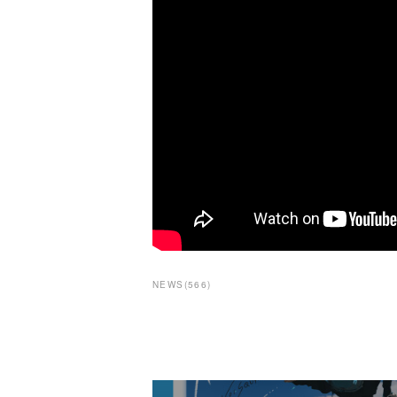
NEWS
(
566
)