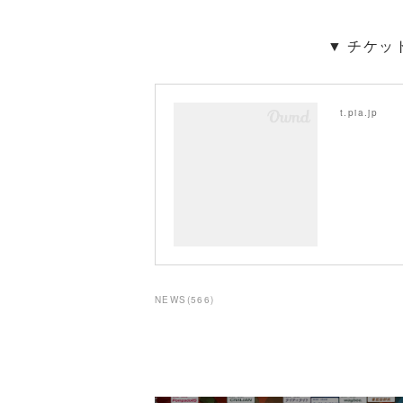
▼ チケッ
t.pia.jp
NEWS
(
566
)