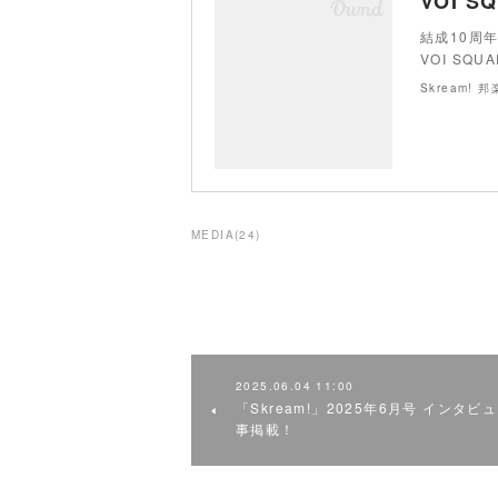
VOI S
結成10周
VOI SQUA
Skream!
MEDIA
(
24
)
2025.06.04 11:00
「Skream!」2025年6月号 インタビ
事掲載！