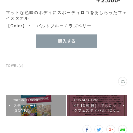
マットな色味のボディにスポーティロゴをあしらったフェ
イスタオル
【Color】：コバルトブルー / ラズベリー
TOWEL
(
2
)
2025.04.15 09:00
2025.04.12 15:00
ステッカーセット
4月13日(日)「でらロッ
(SONIC)
クフェスティバル TOK…