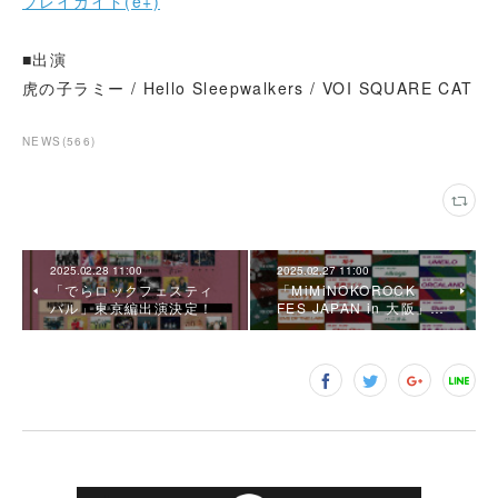
プレイガイド(e+)
■出演
虎の子ラミー / Hello Sleepwalkers / VOI SQUARE CAT
NEWS
(
566
)
2025.02.28 11:00
2025.02.27 11:00
「でらロックフェスティ
「MiMiNOKOROCK
バル」東京編出演決定！
FES JAPAN in 大阪」…