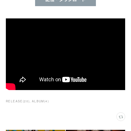
RELEASE
(
20
)
ALBUM
(
4
)