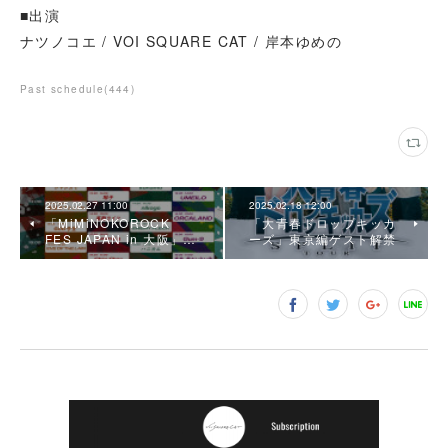
■出演
ナツノコエ / VOI SQUARE CAT / 岸本ゆめの
Past schedule
(
444
)
2025.02.27 11:00
2025.02.18 12:00
「MiMiNOKOROCK
「大青春ドロップキッカ
FES JAPAN in 大阪」…
ーズ」東京編ゲスト解禁