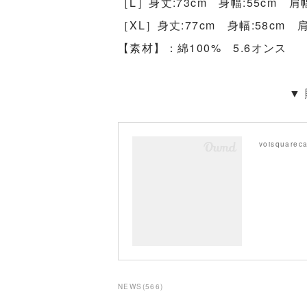
［L］身丈:73cm 身幅:55cm 肩幅
［XL］身丈:77cm 身幅:58cm 肩
【素材】：綿100% 5.6オンス
▼
voisquareca
NEWS
(
566
)