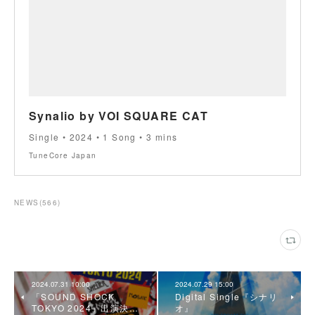
Synalio by VOI SQUARE CAT
Single • 2024 • 1 Song • 3 mins
TuneCore Japan
NEWS
(
566
)
2024.07.31 10:00
2024.07.29 15:00
「SOUND SHOCK
Digital Single『シナリ
TOKYO 2024」出演決…
オ』