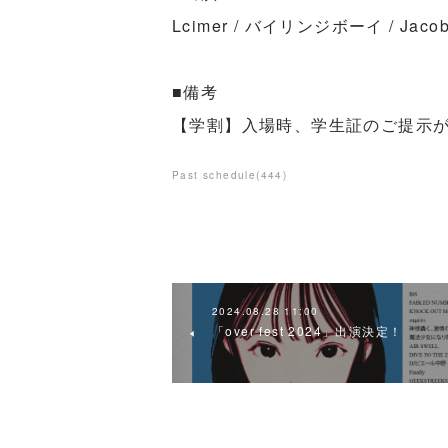
Lcimer / バイリンジボーイ / Jacob 
■備考
【学割】⼊場時、学生証のご提示
Past schedule
(
444
)
2024.08.28 11:00
「over fest 2024」出演決定！