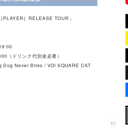
M［PLAYER］RELEASE TOUR」
9:00
2,800（ドリンク代別途必要）
Dog Never Bites / VOI SQUARE CAT