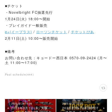
■チケット
・Novelbright FC抽選先行
1月24日(火) 18:00〜開始
・プレイガイド一般販売
e+(イープラス)
/
ローソンチケット
/
チケットぴあ
2月11日(土) 10:00〜販売開始
■備考
お問い合わせ先：キョードー西日本 0570-09-2424 (月〜
土 11:00〜17:00)
Past schedule
(
444
)
2023.02.28 15:00
2023.02.27 12:00
2023年3月1日(水) 大阪
2023.3.19「JACKPOT
アメリカ村DROP
」追加アーティスト解…