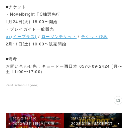
■チケット
・Novelbright FC抽選先行
1月24日(火) 18:00〜開始
・プレイガイド一般販売
e+(イープラス)
/
ローソンチケット
/
チケットぴあ
2月11日(土) 10:00〜販売開始
■備考
お問い合わせ先：キョードー西日本 0570-09-2424 (月〜
土 11:00〜17:00)
Past schedule
(
444
)
2023.02.28 15:00
2023.02.27 12:00
2023年3月1日(水) 大阪
2023.3.19「JACKPOT
アメリカ村DROP
」追加アーティスト解…