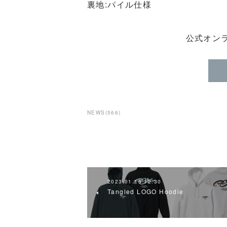
裏地:パイル仕様
公式オン
NEWS
(
566
)
2023.01.15 12:30
Tangled LOGO Hoodie