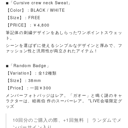
◾︎「Cursive crew neck Sweat」
【Color】：BLACK / WHITE
【Size】：FREE
【PRICE】：￥4,800
筆記体の刺繍デザインをあしらったワンポイントスウェッ
ト。
シーンを選ばずに使えるシンプルなデザインと厚みで、フ
ァッション性と汎用性が両立されたアイテム！
◾︎「Random Badge」
【Variation】：全12種類
【Size】：38mm
【Price】：一回￥300
メンバーフォトバッジはレア。「ガオー」と鳴く謎のキャ
ラクターは、睦画伯 作のスーパーレア。 *LIVE会場限定グ
ッズ
10回分のご購入の際、+1回無料 ｜ ランダムでメ
ンバーサイン入り