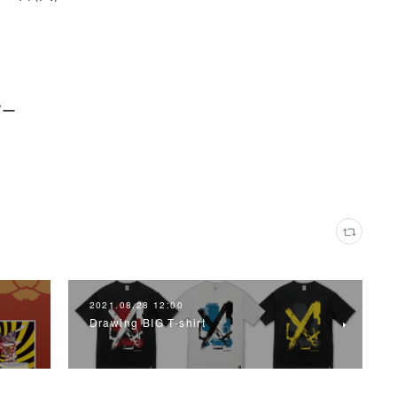
ピー
2021.08.28 12:00
Drawing BIG T-shirt