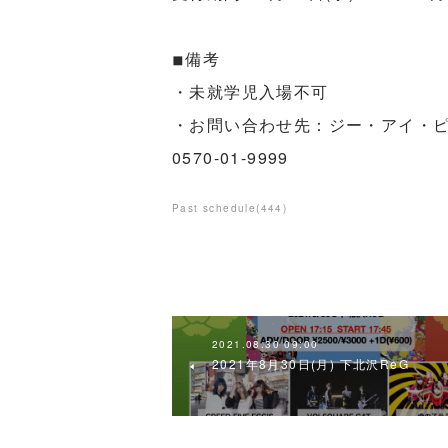
◾︎備考
・未就学児入場不可
・お問い合わせ先：ジー・アイ・
0570-01-9999
Past schedule
(
444
)
2021.08.30 09:00
2021年8月30日(月) 下北沢ReG