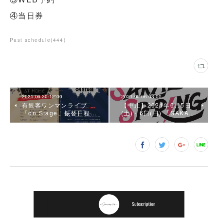
④当日券
Past schedule
(
444
)
2021.06.20 12:00
2021.06.06 03:00
有観客ワンマンライブ
【中止】2021年6月5日
「on Stage」振替日程…
(土)・6日(日) 「SAKA…