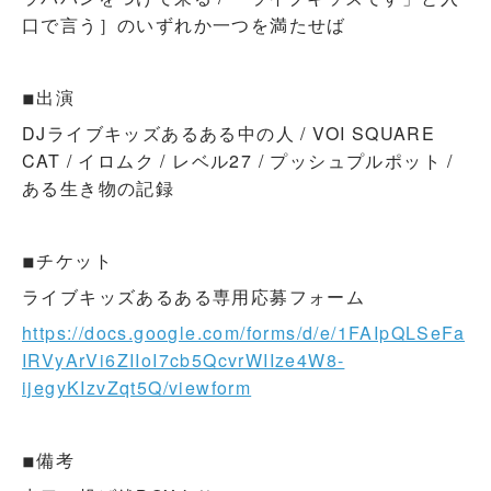
口で言う］のいずれか一つを満たせば
◾︎出演
DJライブキッズあるある中の人 / VOI SQUARE
CAT / イロムク / レベル27 / プッシュプルポット /
ある生き物の記録
◾︎チケット
ライブキッズあるある専用応募フォーム
https://docs.google.com/forms/d/e/1FAIpQLSeFa
IRVyArVi6ZIIoI7cb5QcvrWIIze4W8-
ijegyKIzvZqt5Q/viewform
◾︎備考