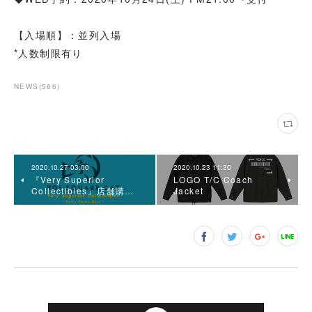
【入場順】：並列入場
*人数制限有り
NEWS
(
566
)
2020.10.27 03:00
2020.10.23 11:30
『Very Superior
LOGO T/C Coach
Collectibles』店舗購…
Jacket