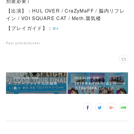
別途必要）
【出演】：HUL OVER / CraZyMaFF / 脳内リフレ
イン / VOI SQUARE CAT / Meth.蜃気楼
【プレイガイド】：
e+
Past schedule
(
444
)
2019.05.08 12:00
2019.04.26 13:00
ツアーファイナル詳細発
2019年4月26日(金) 渋
表！
谷TSUTAYA O-Crest