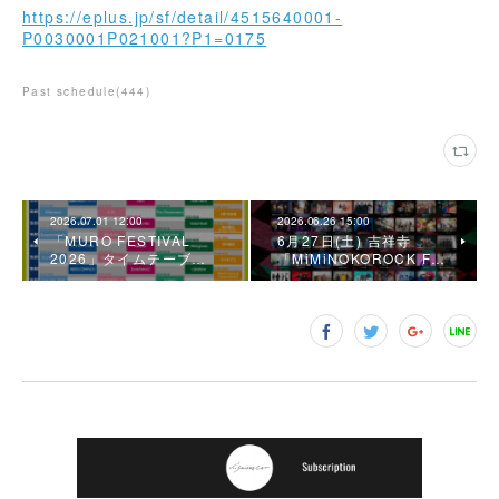
https://eplus.jp/sf/detail/4515640001-
P0030001P021001?P1=0175
Past schedule
(
444
)
2026.07.01 12:00
2026.06.26 15:00
「MURO FESTIVAL
6月27日(土) 吉祥寺
2026」タイムテーブ…
「MiMiNOKOROCK F…