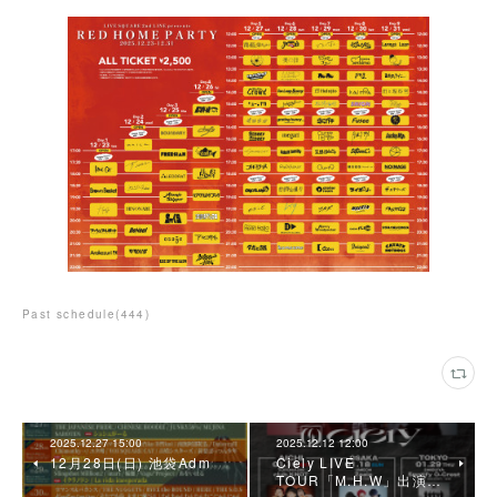
Past schedule
(
444
)
2025.12.27 15:00
2025.12.12 12:00
12月28日(日) 池袋Adm
Ciely LIVE
TOUR「M.H.W」出演…