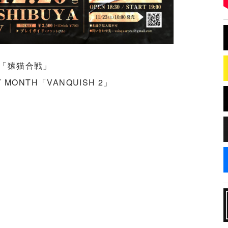
GUL「猿猫合戦」
DAY MONTH「VANQUISH 2」