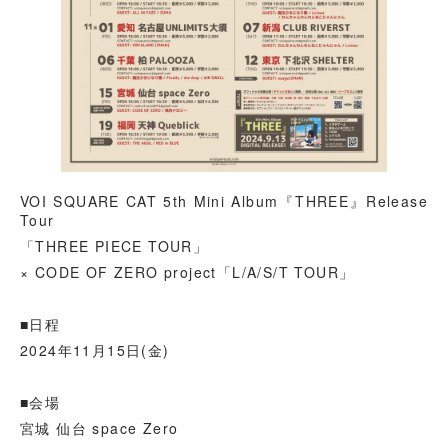
VOI SQUARE CAT 5th Mini Album『THREE』Release
Tour
「THREE PIECE TOUR」
× CODE OF ZERO project「L/A/S/T TOUR」
■日程
2024年11月15日(金)
■会場
宮城 仙台 space Zero