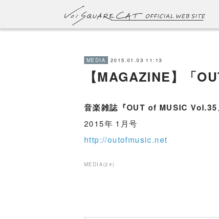
2015.01.03 11:13
MEDIA
【MAGAZINE】「OUT 
音楽雑誌『OUT of MUSIC Vol.
2015年 1月号
http://outofmusic.net
MEDIA
(
24
)