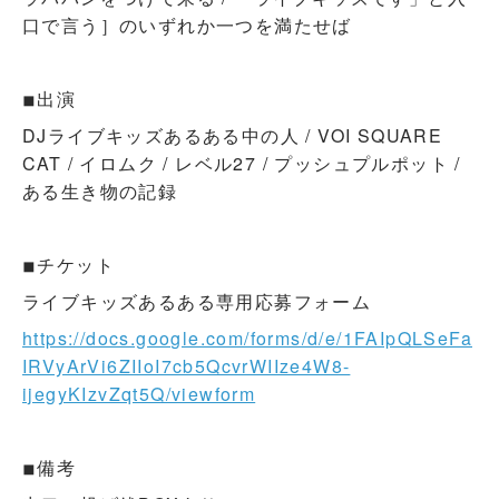
口で言う］のいずれか一つを満たせば
◾︎出演
DJライブキッズあるある中の人 / VOI SQUARE
CAT / イロムク / レベル27 / プッシュプルポット /
ある生き物の記録
◾︎チケット
ライブキッズあるある専用応募フォーム
https://docs.google.com/forms/d/e/1FAIpQLSeFa
IRVyArVi6ZIIoI7cb5QcvrWIIze4W8-
ijegyKIzvZqt5Q/viewform
◾︎備考